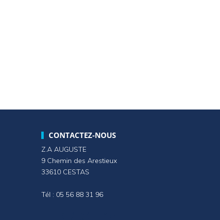
CONTACTEZ-NOUS
Z.A AUGUSTE
9 Chemin des Arestieux
33610 CESTAS
Tél : 05 56 88 31 96