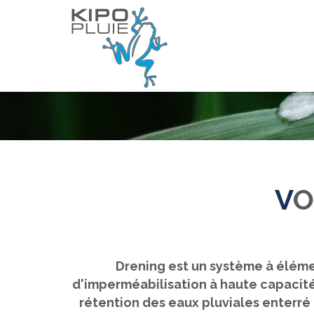
MODULES DE
V
Drening est un système à éléments pour la réalisation de chambre de dispersion ou de rétention d'eau pluviale /
d'imperméabilisation à haute capacit
rétention des eaux pluviales enterré 