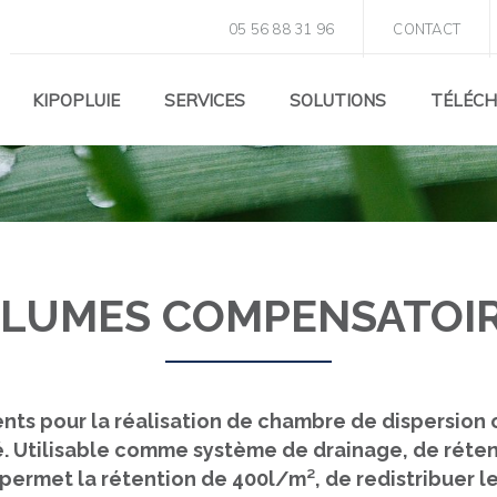
05 56 88 31 96
CONTACT
 COMPENSATION D
KIPOPLUIE
SERVICES
SOLUTIONS
TÉLÉC
OLUMES COMPENSATOI
é. Utilisable comme système de drainage, de réten
permet la rétention de 400l/m², de redistribuer le