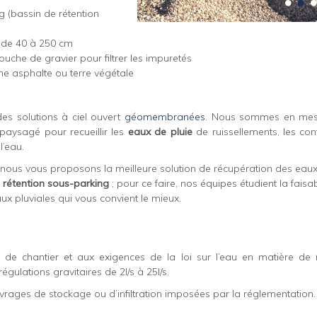
 (bassin de rétention
r de 40 à 250 cm
ouche de gravier pour filtrer les impuretés
ne asphalte ou terre végétale
des solutions à ciel ouvert
géomembranées
. Nous sommes en mesu
aysagé pour recueillir les
eaux de pluie
de ruissellements, les con
l’eau.
nous vous proposons la meilleure solution de récupération des eaux
 rétention sous-parking
; pour ce faire, nos équipes étudient la faisabi
x pluviales qui vous convient le mieux.
 de chantier et aux exigences de la loi sur l’eau en matière de r
gulations gravitaires de 2l/s à 25l/s.
uvrages de stockage ou d’infiltration imposées par la réglementation.