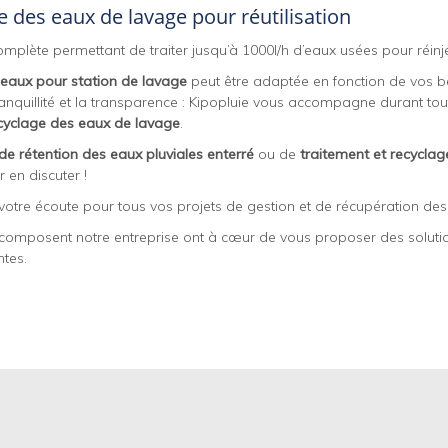
e des eaux de lavage pour réutilisation
plète permettant de traiter jusqu’à 1000l/h d’eaux usées pour réinjec
 eaux pour station de lavage
peut être adaptée en fonction de vos be
ranquillité et la transparence : Kipopluie vous accompagne durant tou
ecyclage des eaux de lavage
.
de rétention des eaux pluviales enterré
ou de
traitement et recycla
en discuter !
tre écoute pour tous vos projets de gestion et de récupération des 
omposent notre entreprise ont à cœur de vous proposer des soluti
ntes.