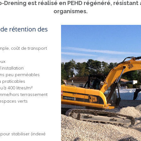
po-Drening est réalisé en PEHD régénéré, résistant
organismes.
de rétention des
mple, coût de transport
eux
installation
ins peu perméables
u praticables
u’à 400 litres/m²
omme/hors terrassement
 espaces verts
pour stabiliser (indexé