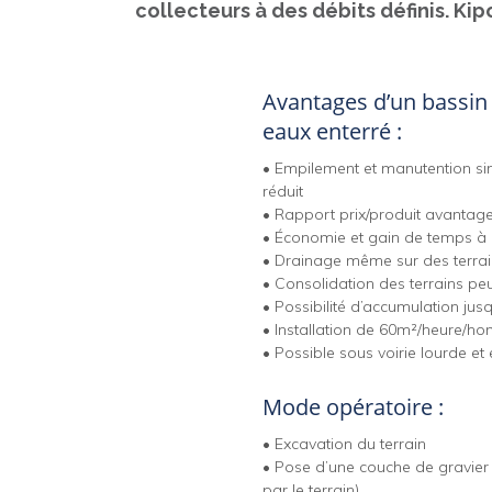
collecteurs à des débits définis. Ki
Avantages d’un bassin 
eaux enterré :
• Empilement et manutention si
réduit
• Rapport prix/produit avantag
• Économie et gain de temps à l’
• Drainage même sur des terra
• Consolidation des terrains pe
• Possibilité d’accumulation jusq
• Installation de 60m²/heure/h
• Possible sous voirie lourde et
Mode opératoire :
• Excavation du terrain
• Pose d’une couche de gravier 
par le terrain)