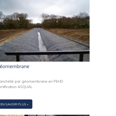
éomembrane
tanchéité par géomembrane en PEHD
rtification ASQUAL
EN SAVOIR PLUS »