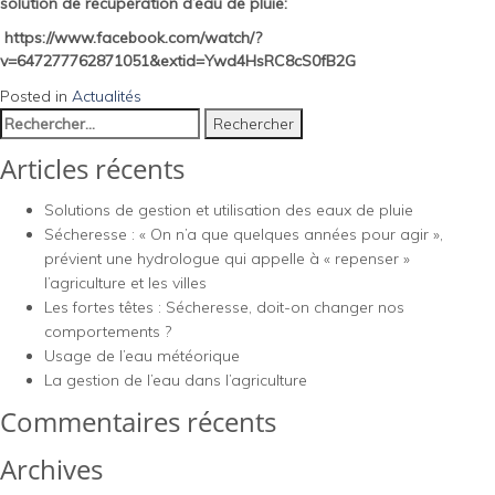
solution de récupération d’eau de pluie:
https://www.facebook.com/watch/?
v=647277762871051&extid=Ywd4HsRC8cS0fB2G
Posted in
Actualités
Rechercher :
Articles récents
Solutions de gestion et utilisation des eaux de pluie
Sécheresse : « On n’a que quelques années pour agir »,
prévient une hydrologue qui appelle à « repenser »
l’agriculture et les villes
Les fortes têtes : Sécheresse, doit-on changer nos
comportements ?
Usage de l’eau météorique
La gestion de l’eau dans l’agriculture
Commentaires récents
Archives