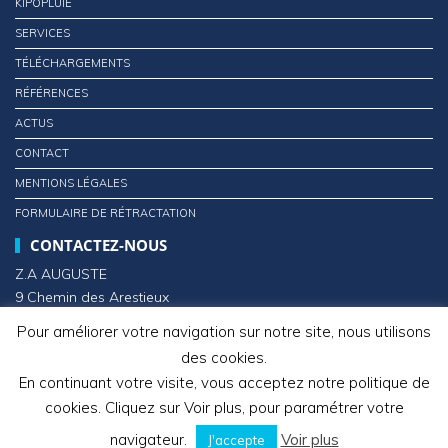
KIPOPLUIE
SERVICES
TÉLÉCHARGEMENTS
RÉFÉRENCES
ACTUS
CONTACT
MENTIONS LÉGALES
FORMULAIRE DE RÉTRACTATION
CONTACTEZ-NOUS
Z.A AUGUSTE
9 Chemin des Arestieux
33610 CESTAS
Pour améliorer votre navigation sur notre site, nous utilisons
des cookies.
Tél : 05 56 88 31 96
En continuant votre visite, vous acceptez notre politique de
cookies. Cliquez sur Voir plus, pour paramétrer votre
navigateur.
Voir plus
J'accepte