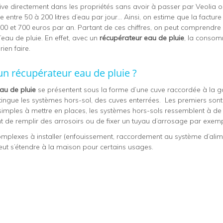
 arrive directement dans les propriétés sans avoir à passer par Veolia 
ntre 50 à 200 litres d’eau par jour… Ainsi, on estime que la facture
00 et 700 euros par an. Partant de ces chiffres, on peut comprendre q
’eau de pluie. En effet, avec un
récupérateur eau de pluie
, la consom
ien faire.
 récupérateur eau de pluie ?
au de pluie
se présentent sous la forme d’une cuve raccordée à la go
istingue les systèmes hors-sol, des cuves enterrées. Les premiers so
ès simples à mettre en places, les systèmes hors-sols ressemblent à
 de remplir des arrosoirs ou de fixer un tuyau d’arrosage par exemp
omplexes à installer (enfouissement, raccordement au système d’alim
 peut s’étendre à la maison pour certains usages.