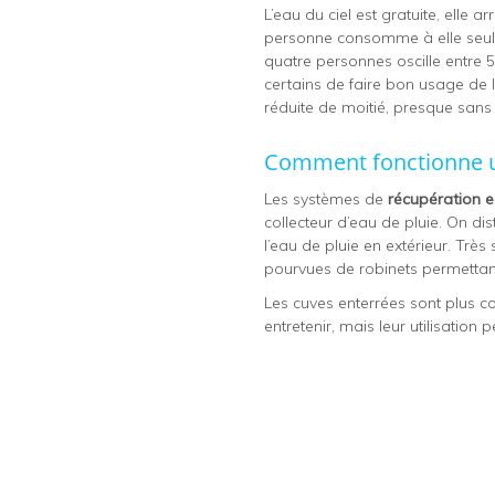
L’eau du ciel est gratuite, elle
personne consomme à elle seule e
quatre personnes oscille entre 5
certains de faire bon usage de l
réduite de moitié, presque sans r
Comment fonctionne un
Les systèmes de
récupération e
collecteur d’eau de pluie. On d
l’eau de pluie en extérieur. Tr
pourvues de robinets permettant
Les cuves enterrées sont plus c
entretenir, mais leur utilisation