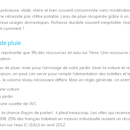
e précieuse, vitale, chère et bien souvent consommée sans modérati
ne nécessite pas d’être potable. L’eau de pluie récupérée grâce à un
eux usages domestiques. Richesse durable souvent inexploitée, l’eau 
 et comment ?
de pluie
e représente que 3% des ressources en eau sur Terre. Une ressource
ation.
au de pluie, mais pour l’arrosage de votre jardin, laver la voiture et re
aison, on peut s’en servir pour remplir l’alimentation des toilettes et 
es, le volume d’eau nécessaire diffère. Mais en règle générale, on estime
une voiture
 jardin
ir une cuvette de WC
a chance (façon de parler) : il pleut beaucoup. Les villes qui recense
2008, 25% des français habitant en maison individuelle avaient un réc
n sur l’eau (C.I.EAU) en avril 2012.