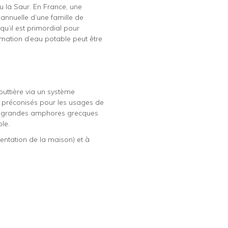
ou la Saur. En France, une
 annuelle d’une famille de
u’il est primordial pour
mation d’eau potable peut être
uttière via un système
nt préconisés pour les usages de
 de grandes amphores grecques
le.
entation de la maison) et à